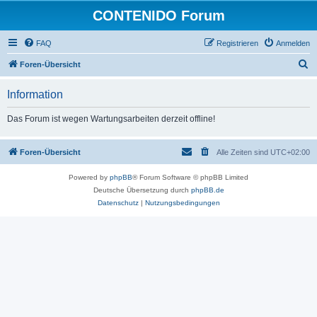
CONTENIDO Forum
FAQ
Registrieren
Anmelden
S
Foren-Übersicht
u
Information
c
h
Das Forum ist wegen Wartungsarbeiten derzeit offline!
e
Foren-Übersicht
Alle Zeiten sind
UTC+02:00
Powered by
phpBB
® Forum Software © phpBB Limited
Deutsche Übersetzung durch
phpBB.de
Datenschutz
|
Nutzungsbedingungen