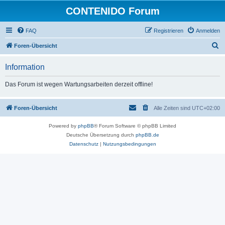
CONTENIDO Forum
FAQ
Registrieren
Anmelden
S
Foren-Übersicht
u
Information
c
h
Das Forum ist wegen Wartungsarbeiten derzeit offline!
e
Foren-Übersicht
Alle Zeiten sind
UTC+02:00
Powered by
phpBB
® Forum Software © phpBB Limited
Deutsche Übersetzung durch
phpBB.de
Datenschutz
|
Nutzungsbedingungen