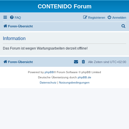
CONTENIDO Forum
FAQ
Registrieren
Anmelden
S
Foren-Übersicht
u
Information
c
h
Das Forum ist wegen Wartungsarbeiten derzeit offline!
e
Foren-Übersicht
Alle Zeiten sind
UTC+02:00
Powered by
phpBB
® Forum Software © phpBB Limited
Deutsche Übersetzung durch
phpBB.de
Datenschutz
|
Nutzungsbedingungen