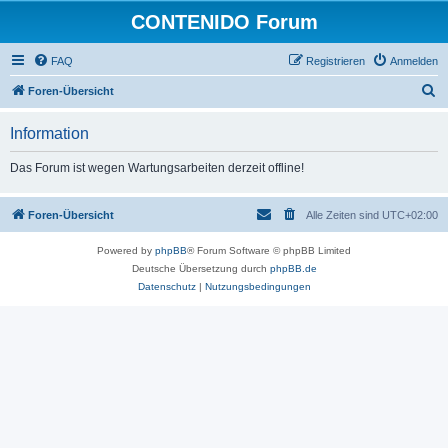
CONTENIDO Forum
FAQ
Registrieren
Anmelden
S
Foren-Übersicht
u
Information
c
h
Das Forum ist wegen Wartungsarbeiten derzeit offline!
e
Foren-Übersicht
Alle Zeiten sind
UTC+02:00
Powered by
phpBB
® Forum Software © phpBB Limited
Deutsche Übersetzung durch
phpBB.de
Datenschutz
|
Nutzungsbedingungen