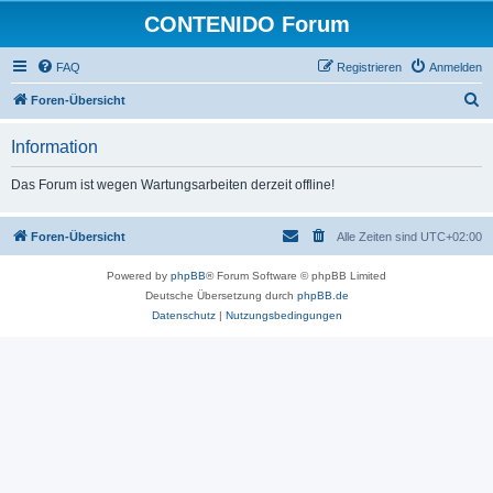
CONTENIDO Forum
FAQ
Registrieren
Anmelden
S
Foren-Übersicht
u
Information
c
h
Das Forum ist wegen Wartungsarbeiten derzeit offline!
e
Foren-Übersicht
Alle Zeiten sind
UTC+02:00
Powered by
phpBB
® Forum Software © phpBB Limited
Deutsche Übersetzung durch
phpBB.de
Datenschutz
|
Nutzungsbedingungen