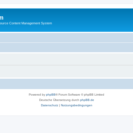
m
ource Content Management System
Powered by
phpBB
® Forum Software © phpBB Limited
Deutsche Übersetzung durch
phpBB.de
Datenschutz
|
Nutzungsbedingungen