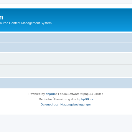
m
ource Content Management System
Powered by
phpBB
® Forum Software © phpBB Limited
Deutsche Übersetzung durch
phpBB.de
Datenschutz
|
Nutzungsbedingungen