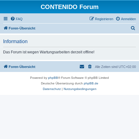
CONTENIDO Forum
FAQ
Registrieren
Anmelden
S
Foren-Übersicht
u
Information
c
h
Das Forum ist wegen Wartungsarbeiten derzeit offline!
e
Foren-Übersicht
Alle Zeiten sind
UTC+02:00
Powered by
phpBB
® Forum Software © phpBB Limited
Deutsche Übersetzung durch
phpBB.de
Datenschutz
|
Nutzungsbedingungen