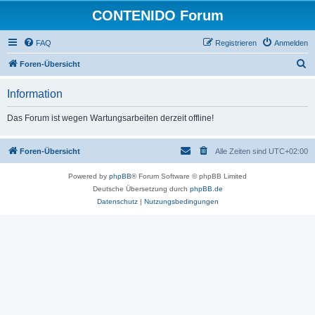
CONTENIDO Forum
FAQ
Registrieren
Anmelden
S
Foren-Übersicht
u
Information
c
h
Das Forum ist wegen Wartungsarbeiten derzeit offline!
e
Foren-Übersicht
Alle Zeiten sind
UTC+02:00
Powered by
phpBB
® Forum Software © phpBB Limited
Deutsche Übersetzung durch
phpBB.de
Datenschutz
|
Nutzungsbedingungen