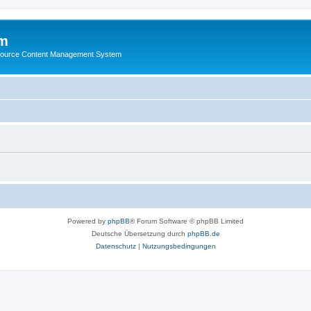
m
ource Content Management System
Powered by
phpBB
® Forum Software © phpBB Limited
Deutsche Übersetzung durch
phpBB.de
Datenschutz
|
Nutzungsbedingungen