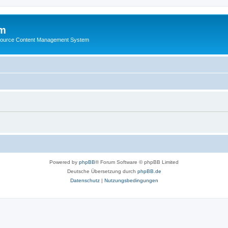
m
ource Content Management System
Powered by
phpBB
® Forum Software © phpBB Limited
Deutsche Übersetzung durch
phpBB.de
Datenschutz
|
Nutzungsbedingungen