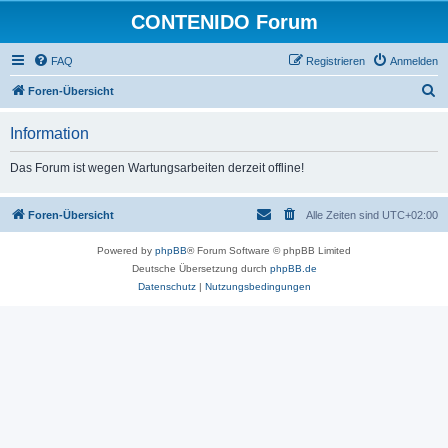
CONTENIDO Forum
FAQ
Registrieren
Anmelden
S
Foren-Übersicht
u
Information
c
h
Das Forum ist wegen Wartungsarbeiten derzeit offline!
e
Foren-Übersicht
Alle Zeiten sind
UTC+02:00
Powered by
phpBB
® Forum Software © phpBB Limited
Deutsche Übersetzung durch
phpBB.de
Datenschutz
|
Nutzungsbedingungen