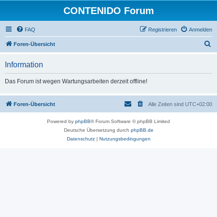
CONTENIDO Forum
FAQ
Registrieren
Anmelden
S
Foren-Übersicht
u
Information
c
h
Das Forum ist wegen Wartungsarbeiten derzeit offline!
e
Foren-Übersicht
Alle Zeiten sind
UTC+02:00
Powered by
phpBB
® Forum Software © phpBB Limited
Deutsche Übersetzung durch
phpBB.de
Datenschutz
|
Nutzungsbedingungen