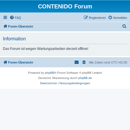
CONTENIDO Forum
FAQ
Registrieren
Anmelden
S
Foren-Übersicht
u
Information
c
h
Das Forum ist wegen Wartungsarbeiten derzeit offline!
e
Foren-Übersicht
Alle Zeiten sind
UTC+02:00
Powered by
phpBB
® Forum Software © phpBB Limited
Deutsche Übersetzung durch
phpBB.de
Datenschutz
|
Nutzungsbedingungen