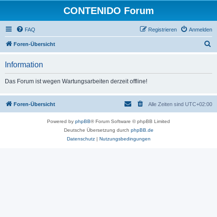
CONTENIDO Forum
FAQ
Registrieren
Anmelden
S
Foren-Übersicht
u
Information
c
h
Das Forum ist wegen Wartungsarbeiten derzeit offline!
e
Foren-Übersicht
Alle Zeiten sind
UTC+02:00
Powered by
phpBB
® Forum Software © phpBB Limited
Deutsche Übersetzung durch
phpBB.de
Datenschutz
|
Nutzungsbedingungen