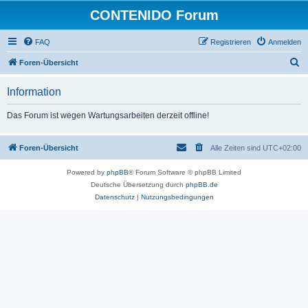
CONTENIDO Forum
FAQ
Registrieren
Anmelden
S
Foren-Übersicht
u
Information
c
h
Das Forum ist wegen Wartungsarbeiten derzeit offline!
e
Foren-Übersicht
Alle Zeiten sind
UTC+02:00
Powered by
phpBB
® Forum Software © phpBB Limited
Deutsche Übersetzung durch
phpBB.de
Datenschutz
|
Nutzungsbedingungen