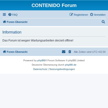
CONTENIDO Forum
FAQ
Registrieren
Anmelden
S
Foren-Übersicht
u
Information
c
h
Das Forum ist wegen Wartungsarbeiten derzeit offline!
e
Foren-Übersicht
Alle Zeiten sind
UTC+02:00
Powered by
phpBB
® Forum Software © phpBB Limited
Deutsche Übersetzung durch
phpBB.de
Datenschutz
|
Nutzungsbedingungen