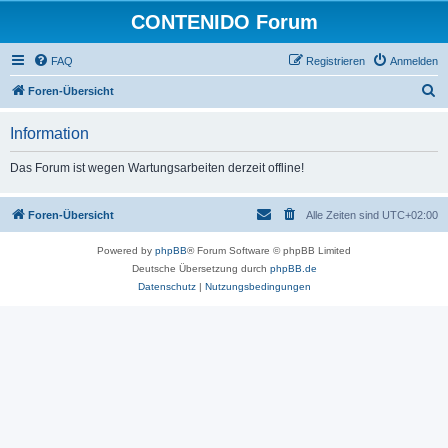
CONTENIDO Forum
FAQ
Registrieren
Anmelden
S
Foren-Übersicht
u
Information
c
h
Das Forum ist wegen Wartungsarbeiten derzeit offline!
e
Foren-Übersicht
Alle Zeiten sind
UTC+02:00
Powered by
phpBB
® Forum Software © phpBB Limited
Deutsche Übersetzung durch
phpBB.de
Datenschutz
|
Nutzungsbedingungen