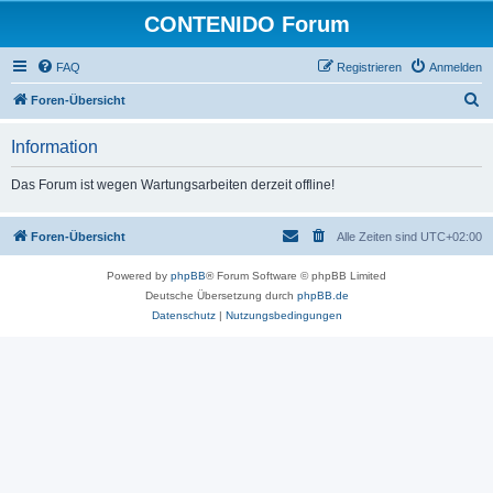
CONTENIDO Forum
FAQ
Registrieren
Anmelden
S
Foren-Übersicht
u
Information
c
h
Das Forum ist wegen Wartungsarbeiten derzeit offline!
e
Foren-Übersicht
Alle Zeiten sind
UTC+02:00
Powered by
phpBB
® Forum Software © phpBB Limited
Deutsche Übersetzung durch
phpBB.de
Datenschutz
|
Nutzungsbedingungen