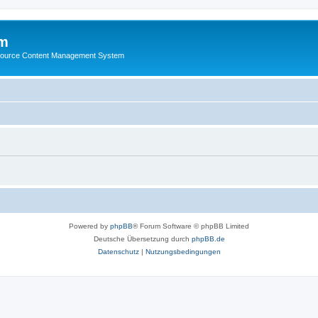
m
ource Content Management System
Powered by
phpBB
® Forum Software © phpBB Limited
Deutsche Übersetzung durch
phpBB.de
Datenschutz
|
Nutzungsbedingungen