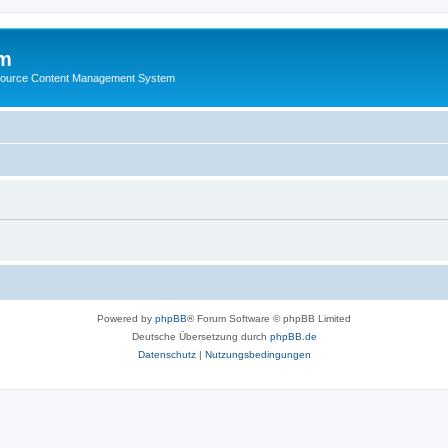
m
ource Content Management System
Powered by
phpBB
® Forum Software © phpBB Limited
Deutsche Übersetzung durch
phpBB.de
Datenschutz
|
Nutzungsbedingungen