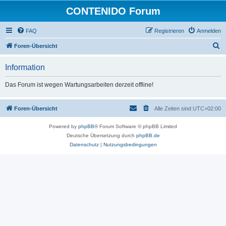
CONTENIDO Forum
FAQ
Registrieren
Anmelden
S
Foren-Übersicht
u
Information
c
h
Das Forum ist wegen Wartungsarbeiten derzeit offline!
e
Foren-Übersicht
Alle Zeiten sind
UTC+02:00
Powered by
phpBB
® Forum Software © phpBB Limited
Deutsche Übersetzung durch
phpBB.de
Datenschutz
|
Nutzungsbedingungen