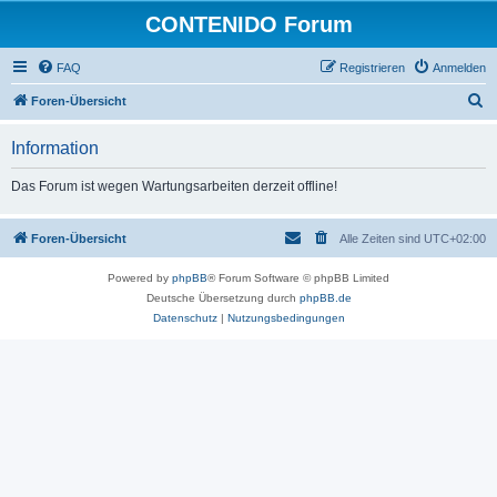
CONTENIDO Forum
FAQ
Registrieren
Anmelden
S
Foren-Übersicht
u
Information
c
h
Das Forum ist wegen Wartungsarbeiten derzeit offline!
e
Foren-Übersicht
Alle Zeiten sind
UTC+02:00
Powered by
phpBB
® Forum Software © phpBB Limited
Deutsche Übersetzung durch
phpBB.de
Datenschutz
|
Nutzungsbedingungen