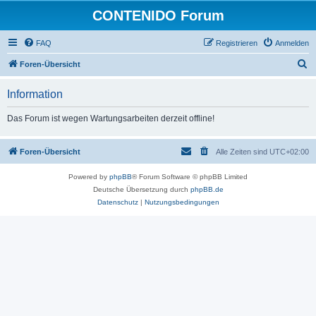
CONTENIDO Forum
FAQ
Registrieren
Anmelden
S
Foren-Übersicht
u
Information
c
h
Das Forum ist wegen Wartungsarbeiten derzeit offline!
e
Foren-Übersicht
Alle Zeiten sind
UTC+02:00
Powered by
phpBB
® Forum Software © phpBB Limited
Deutsche Übersetzung durch
phpBB.de
Datenschutz
|
Nutzungsbedingungen