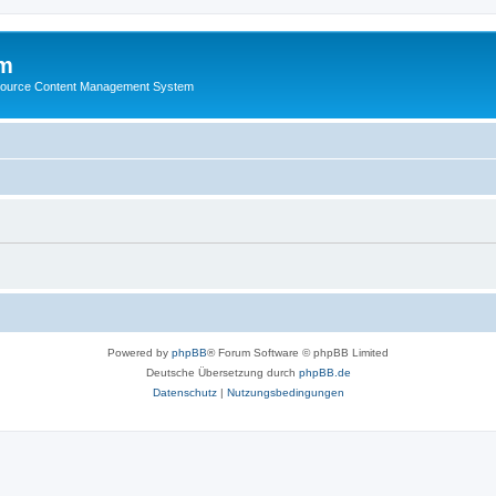
m
ource Content Management System
Powered by
phpBB
® Forum Software © phpBB Limited
Deutsche Übersetzung durch
phpBB.de
Datenschutz
|
Nutzungsbedingungen