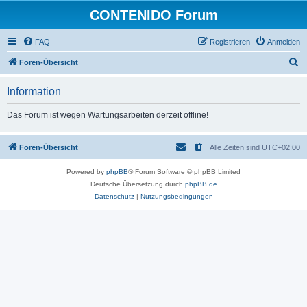
CONTENIDO Forum
FAQ
Registrieren
Anmelden
S
Foren-Übersicht
u
Information
c
h
Das Forum ist wegen Wartungsarbeiten derzeit offline!
e
Foren-Übersicht
Alle Zeiten sind
UTC+02:00
Powered by
phpBB
® Forum Software © phpBB Limited
Deutsche Übersetzung durch
phpBB.de
Datenschutz
|
Nutzungsbedingungen