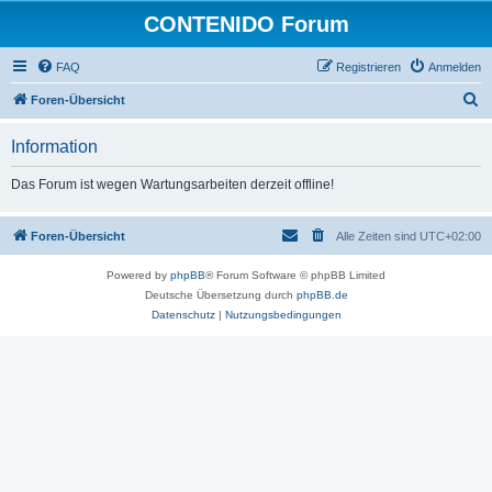
CONTENIDO Forum
FAQ
Registrieren
Anmelden
S
Foren-Übersicht
u
Information
c
h
Das Forum ist wegen Wartungsarbeiten derzeit offline!
e
Foren-Übersicht
Alle Zeiten sind
UTC+02:00
Powered by
phpBB
® Forum Software © phpBB Limited
Deutsche Übersetzung durch
phpBB.de
Datenschutz
|
Nutzungsbedingungen