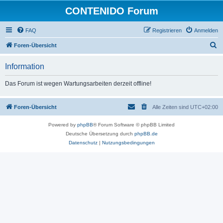
CONTENIDO Forum
FAQ
Registrieren
Anmelden
S
Foren-Übersicht
u
Information
c
h
Das Forum ist wegen Wartungsarbeiten derzeit offline!
e
Foren-Übersicht
Alle Zeiten sind
UTC+02:00
Powered by
phpBB
® Forum Software © phpBB Limited
Deutsche Übersetzung durch
phpBB.de
Datenschutz
|
Nutzungsbedingungen