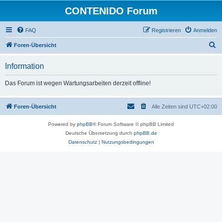
CONTENIDO Forum
FAQ
Registrieren
Anmelden
S
Foren-Übersicht
u
Information
c
h
Das Forum ist wegen Wartungsarbeiten derzeit offline!
e
Foren-Übersicht
Alle Zeiten sind
UTC+02:00
Powered by
phpBB
® Forum Software © phpBB Limited
Deutsche Übersetzung durch
phpBB.de
Datenschutz
|
Nutzungsbedingungen