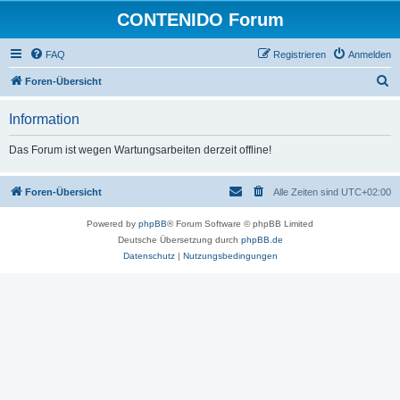
CONTENIDO Forum
FAQ
Registrieren
Anmelden
S
Foren-Übersicht
u
Information
c
h
Das Forum ist wegen Wartungsarbeiten derzeit offline!
e
Foren-Übersicht
Alle Zeiten sind
UTC+02:00
Powered by
phpBB
® Forum Software © phpBB Limited
Deutsche Übersetzung durch
phpBB.de
Datenschutz
|
Nutzungsbedingungen