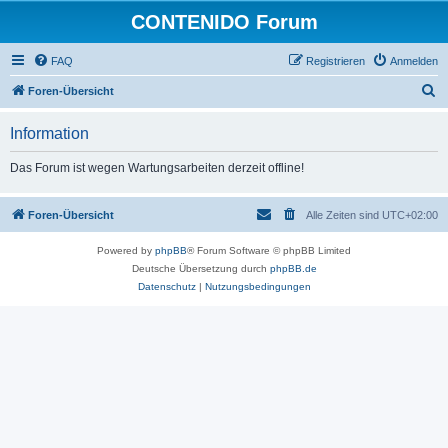
CONTENIDO Forum
FAQ
Registrieren
Anmelden
S
Foren-Übersicht
u
Information
c
h
Das Forum ist wegen Wartungsarbeiten derzeit offline!
e
Foren-Übersicht
Alle Zeiten sind
UTC+02:00
Powered by
phpBB
® Forum Software © phpBB Limited
Deutsche Übersetzung durch
phpBB.de
Datenschutz
|
Nutzungsbedingungen