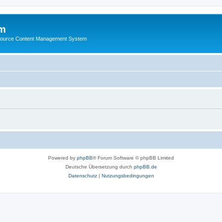
m
ource Content Management System
Powered by
phpBB
® Forum Software © phpBB Limited
Deutsche Übersetzung durch
phpBB.de
Datenschutz
|
Nutzungsbedingungen