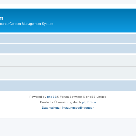
m
ource Content Management System
Powered by
phpBB
® Forum Software © phpBB Limited
Deutsche Übersetzung durch
phpBB.de
Datenschutz
|
Nutzungsbedingungen