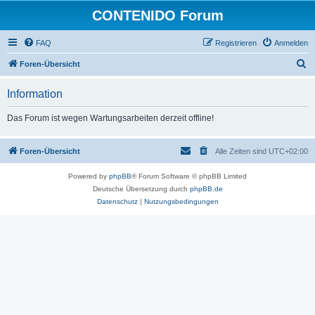
CONTENIDO Forum
FAQ
Registrieren
Anmelden
S
Foren-Übersicht
u
Information
c
h
Das Forum ist wegen Wartungsarbeiten derzeit offline!
e
Foren-Übersicht
Alle Zeiten sind
UTC+02:00
Powered by
phpBB
® Forum Software © phpBB Limited
Deutsche Übersetzung durch
phpBB.de
Datenschutz
|
Nutzungsbedingungen