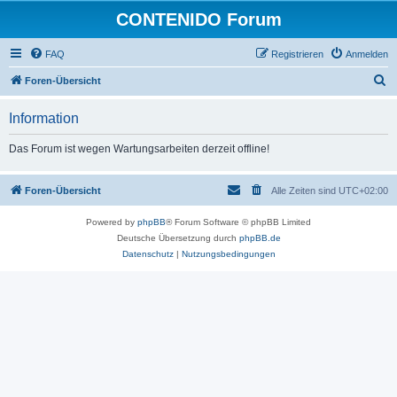
CONTENIDO Forum
FAQ
Registrieren
Anmelden
S
Foren-Übersicht
u
Information
c
h
Das Forum ist wegen Wartungsarbeiten derzeit offline!
e
Foren-Übersicht
Alle Zeiten sind
UTC+02:00
Powered by
phpBB
® Forum Software © phpBB Limited
Deutsche Übersetzung durch
phpBB.de
Datenschutz
|
Nutzungsbedingungen