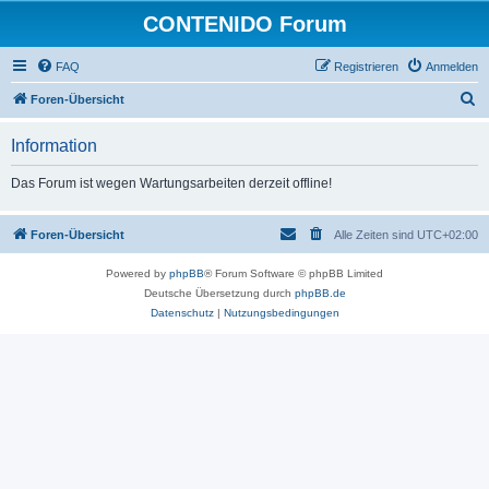
CONTENIDO Forum
FAQ
Registrieren
Anmelden
S
Foren-Übersicht
u
Information
c
h
Das Forum ist wegen Wartungsarbeiten derzeit offline!
e
Foren-Übersicht
Alle Zeiten sind
UTC+02:00
Powered by
phpBB
® Forum Software © phpBB Limited
Deutsche Übersetzung durch
phpBB.de
Datenschutz
|
Nutzungsbedingungen