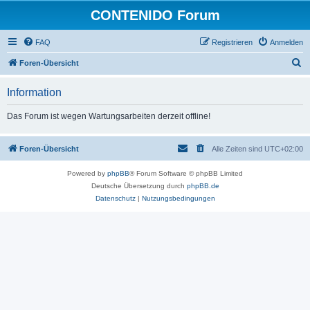
CONTENIDO Forum
FAQ
Registrieren
Anmelden
S
Foren-Übersicht
u
Information
c
h
Das Forum ist wegen Wartungsarbeiten derzeit offline!
e
Foren-Übersicht
Alle Zeiten sind
UTC+02:00
Powered by
phpBB
® Forum Software © phpBB Limited
Deutsche Übersetzung durch
phpBB.de
Datenschutz
|
Nutzungsbedingungen