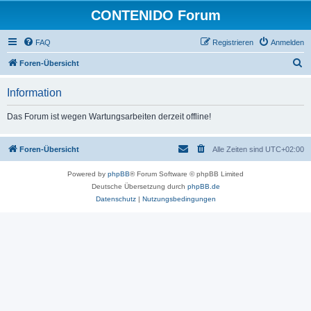
CONTENIDO Forum
FAQ
Registrieren
Anmelden
S
Foren-Übersicht
u
Information
c
h
Das Forum ist wegen Wartungsarbeiten derzeit offline!
e
Foren-Übersicht
Alle Zeiten sind
UTC+02:00
Powered by
phpBB
® Forum Software © phpBB Limited
Deutsche Übersetzung durch
phpBB.de
Datenschutz
|
Nutzungsbedingungen