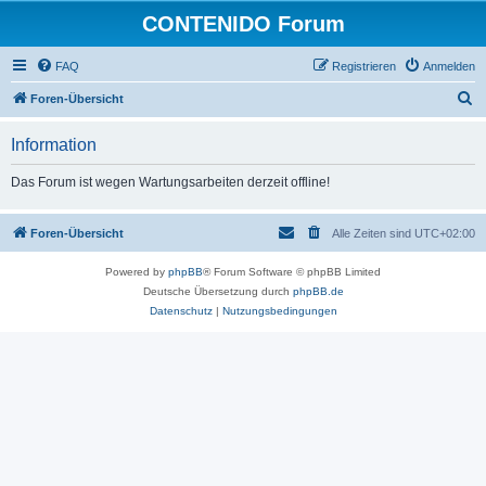
CONTENIDO Forum
FAQ
Registrieren
Anmelden
S
Foren-Übersicht
u
Information
c
h
Das Forum ist wegen Wartungsarbeiten derzeit offline!
e
Foren-Übersicht
Alle Zeiten sind
UTC+02:00
Powered by
phpBB
® Forum Software © phpBB Limited
Deutsche Übersetzung durch
phpBB.de
Datenschutz
|
Nutzungsbedingungen