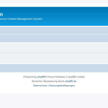
m
ource Content Management System
Powered by
phpBB
® Forum Software © phpBB Limited
Deutsche Übersetzung durch
phpBB.de
Datenschutz
|
Nutzungsbedingungen