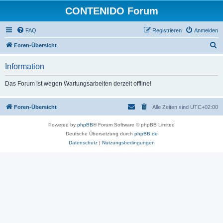
CONTENIDO Forum
FAQ
Registrieren
Anmelden
S
Foren-Übersicht
u
Information
c
h
Das Forum ist wegen Wartungsarbeiten derzeit offline!
e
Foren-Übersicht
Alle Zeiten sind
UTC+02:00
Powered by
phpBB
® Forum Software © phpBB Limited
Deutsche Übersetzung durch
phpBB.de
Datenschutz
|
Nutzungsbedingungen