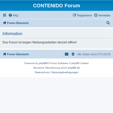
CONTENIDO Forum
FAQ
Registrieren
Anmelden
S
Foren-Übersicht
u
Information
c
h
Das Forum ist wegen Wartungsarbeiten derzeit offline!
e
Foren-Übersicht
Alle Zeiten sind
UTC+02:00
Powered by
phpBB
® Forum Software © phpBB Limited
Deutsche Übersetzung durch
phpBB.de
Datenschutz
|
Nutzungsbedingungen