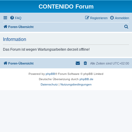
CONTENIDO Forum
FAQ
Registrieren
Anmelden
S
Foren-Übersicht
u
Information
c
h
Das Forum ist wegen Wartungsarbeiten derzeit offline!
e
Foren-Übersicht
Alle Zeiten sind
UTC+02:00
Powered by
phpBB
® Forum Software © phpBB Limited
Deutsche Übersetzung durch
phpBB.de
Datenschutz
|
Nutzungsbedingungen