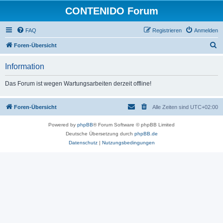
CONTENIDO Forum
FAQ
Registrieren
Anmelden
S
Foren-Übersicht
u
Information
c
h
Das Forum ist wegen Wartungsarbeiten derzeit offline!
e
Foren-Übersicht
Alle Zeiten sind
UTC+02:00
Powered by
phpBB
® Forum Software © phpBB Limited
Deutsche Übersetzung durch
phpBB.de
Datenschutz
|
Nutzungsbedingungen