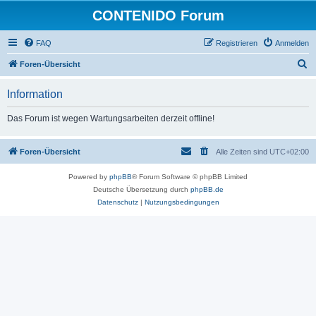
CONTENIDO Forum
FAQ
Registrieren
Anmelden
S
Foren-Übersicht
u
Information
c
h
Das Forum ist wegen Wartungsarbeiten derzeit offline!
e
Foren-Übersicht
Alle Zeiten sind
UTC+02:00
Powered by
phpBB
® Forum Software © phpBB Limited
Deutsche Übersetzung durch
phpBB.de
Datenschutz
|
Nutzungsbedingungen