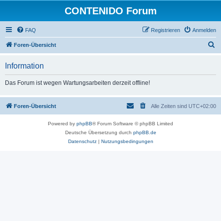
CONTENIDO Forum
FAQ
Registrieren
Anmelden
S
Foren-Übersicht
u
Information
c
h
Das Forum ist wegen Wartungsarbeiten derzeit offline!
e
Foren-Übersicht
Alle Zeiten sind
UTC+02:00
Powered by
phpBB
® Forum Software © phpBB Limited
Deutsche Übersetzung durch
phpBB.de
Datenschutz
|
Nutzungsbedingungen