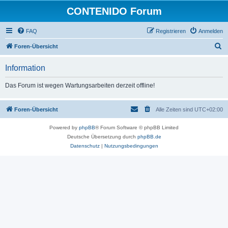
CONTENIDO Forum
FAQ
Registrieren
Anmelden
S
Foren-Übersicht
u
Information
c
h
Das Forum ist wegen Wartungsarbeiten derzeit offline!
e
Foren-Übersicht
Alle Zeiten sind
UTC+02:00
Powered by
phpBB
® Forum Software © phpBB Limited
Deutsche Übersetzung durch
phpBB.de
Datenschutz
|
Nutzungsbedingungen