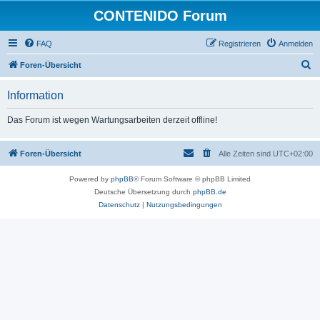
CONTENIDO Forum
FAQ
Registrieren
Anmelden
S
Foren-Übersicht
u
Information
c
h
Das Forum ist wegen Wartungsarbeiten derzeit offline!
e
Foren-Übersicht
Alle Zeiten sind
UTC+02:00
Powered by
phpBB
® Forum Software © phpBB Limited
Deutsche Übersetzung durch
phpBB.de
Datenschutz
|
Nutzungsbedingungen