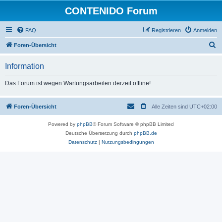
CONTENIDO Forum
FAQ
Registrieren
Anmelden
S
Foren-Übersicht
u
Information
c
h
Das Forum ist wegen Wartungsarbeiten derzeit offline!
e
Foren-Übersicht
Alle Zeiten sind
UTC+02:00
Powered by
phpBB
® Forum Software © phpBB Limited
Deutsche Übersetzung durch
phpBB.de
Datenschutz
|
Nutzungsbedingungen