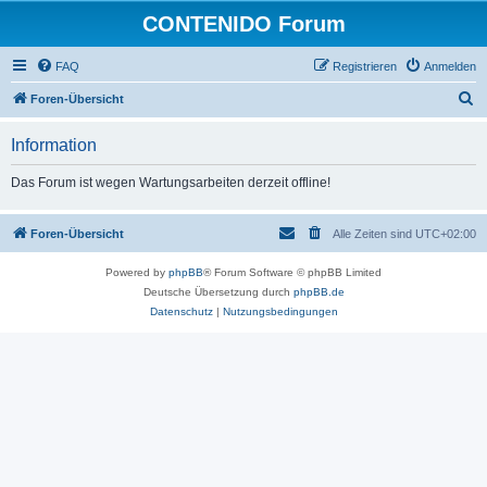
CONTENIDO Forum
FAQ
Registrieren
Anmelden
S
Foren-Übersicht
u
Information
c
h
Das Forum ist wegen Wartungsarbeiten derzeit offline!
e
Foren-Übersicht
Alle Zeiten sind
UTC+02:00
Powered by
phpBB
® Forum Software © phpBB Limited
Deutsche Übersetzung durch
phpBB.de
Datenschutz
|
Nutzungsbedingungen